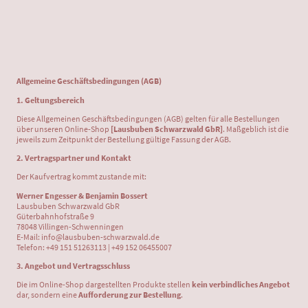
Allgemeine Geschäftsbedingungen (AGB)
1. Geltungsbereich
Diese Allgemeinen Geschäftsbedingungen (AGB) gelten für alle Bestellungen
über unseren Online-Shop
[Lausbuben Schwarzwald GbR]
. Maßgeblich ist die
jeweils zum Zeitpunkt der Bestellung gültige Fassung der AGB.
2. Vertragspartner und Kontakt
Der Kaufvertrag kommt zustande mit:
Werner Engesser & Benjamin Bossert
Lausbuben Schwarzwald GbR
Güterbahnhofstraße 9
78048 Villingen-Schwenningen
E-Mail: info@lausbuben-schwarzwald.de
Telefon: +49 151 51263113 | +49 152 06455007
3. Angebot und Vertragsschluss
Die im Online-Shop dargestellten Produkte stellen
kein verbindliches Angebot
dar, sondern eine
Aufforderung zur Bestellung
.