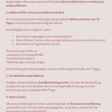
angefertigte oder personalisierte Produkte.
Diese Artikel sind vom Umtausch
ausgeschlossen.
6.2 Widerruf für nicht personalisierte Artikel
Für nicht personalisierte Artikel gilt das gesetzliche
Widerrufsrecht von 14
Tagen
. Die Rücksendekosten trägt der Käufer.
Die Rückgabe ist nur möglich, wenn:
Der Artikel ungetragen und unbeschädigt ist
Keine Flecken, Löcher oder sonstige Gebrauchsspuren vorhanden sind
Der Artikel nicht gewaschen wurde
Rücksendungen bitte an:
Lausbuben Schwarzwald GbR
Güterbahnhofstraße 9
78048 Villingen-Schwenningen
Nach Prüfung der Ware erstatten wir den Kaufbetrag innerhalb von 7 Tagen.
7. Gewährleistung & Haftung
Es gelten die gesetzlichen
Gewährleistungsrechte
. Von der Gewährleistung
ausgeschlossen sind Schäden durch unsachgemäße Nutzung, normale
Abnutzung oder unsachgemäße Pflege.
8. Datenschutz
Alle personenbezogenen Daten werden gemäß der
Datenschutzerklärung
verarbeitet und nicht an Dritte weitergegeben, es sei denn, dies ist für die
Vertragsabwicklung erforderlich.