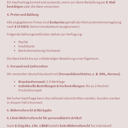
Ein Kaufvertrag kommt erst zustande, wenn wir deine Bestellung per
E-Mail
bestätigen
oder die Ware versenden.
4. Preise und Zahlung
Alle angegebenen Preise sind
Endpreise
gemäß der Kleinunternehmerregelung
nach
§ 19 UStG
(keine Umsatzsteuer ausgewiesen).
Folgende Zahlungsmethoden stehen zur Verfügung:
PayPal
Kreditkarte
Banküberweisung (Vorkasse)
Die Ware bleibt bis zur vollständigen Bezahlung unser Eigentum.
5. Versand und Lieferzeiten
Wir versenden deutschlandweit mit
[Versanddienstleister, z. B. DHL, Hermes]
.
Standardversand:
2-5 Werktage
Individuelle Bestellungen & Vorbestellungen:
Bis zu 2 Wochen
Produktionszeit
Bei hoher Nachfrage kann die Lieferzeit überschritten werden. Kunden werden
in diesem Fall informiert.
6. Widerrufsrecht & Rückgabe
6.1 Kein Widerrufsrecht für personalisierte Artikel
Nach
§ 312g Abs. 2 Nr. 1 BGB
besteht
kein Widerrufsrecht
für individuell