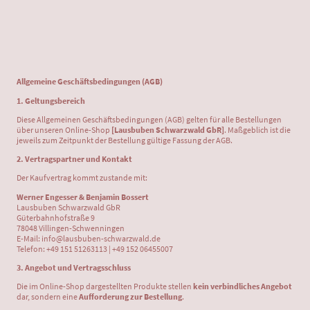
Allgemeine Geschäftsbedingungen (AGB)
1. Geltungsbereich
Diese Allgemeinen Geschäftsbedingungen (AGB) gelten für alle Bestellungen
über unseren Online-Shop
[Lausbuben Schwarzwald GbR]
. Maßgeblich ist die
jeweils zum Zeitpunkt der Bestellung gültige Fassung der AGB.
2. Vertragspartner und Kontakt
Der Kaufvertrag kommt zustande mit:
Werner Engesser & Benjamin Bossert
Lausbuben Schwarzwald GbR
Güterbahnhofstraße 9
78048 Villingen-Schwenningen
E-Mail: info@lausbuben-schwarzwald.de
Telefon: +49 151 51263113 | +49 152 06455007
3. Angebot und Vertragsschluss
Die im Online-Shop dargestellten Produkte stellen
kein verbindliches Angebot
dar, sondern eine
Aufforderung zur Bestellung
.