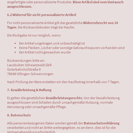
angefertigte oder personalisierte Produkte.
Diese Artikel sind vom Umtausch
ausgeschlossen.
6.2 Widerruf für nicht personalisierte Artikel
Für nicht personalisierte Artikel gilt das gesetzliche
Widerrufsrecht von 14
Tagen
. Die Rücksendekosten trägt der Käufer.
Die Rückgabe ist nur möglich, wenn:
Der Artikel ungetragen und unbeschädigt ist
Keine Flecken, Löcher oder sonstige Gebrauchsspuren vorhanden sind
Der Artikel nicht gewaschen wurde
Rücksendungen bitte an:
Lausbuben Schwarzwald GbR
Güterbahnhofstraße 9
78048 Villingen-Schwenningen
Nach Prüfung der Ware erstatten wir den Kaufbetrag innerhalb von 7 Tagen.
7. Gewährleistung & Haftung
Es gelten die gesetzlichen
Gewährleistungsrechte
. Von der Gewährleistung
ausgeschlossen sind Schäden durch unsachgemäße Nutzung, normale
Abnutzung oder unsachgemäße Pflege.
8. Datenschutz
Alle personenbezogenen Daten werden gemäß der
Datenschutzerklärung
verarbeitet und nicht an Dritte weitergegeben, es sei denn, dies ist für die
Vertragsabwicklung erforderlich.