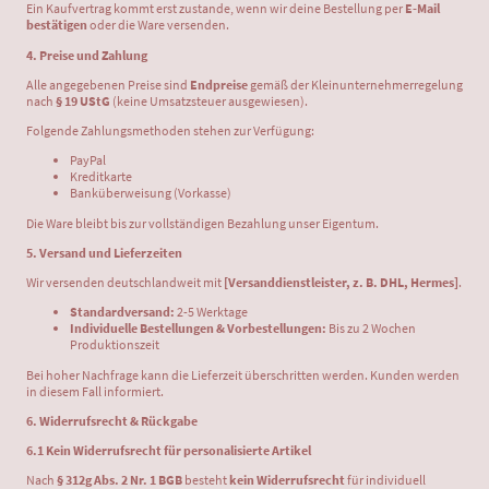
Ein Kaufvertrag kommt erst zustande, wenn wir deine Bestellung per
E-Mail
bestätigen
oder die Ware versenden.
4. Preise und Zahlung
Alle angegebenen Preise sind
Endpreise
gemäß der Kleinunternehmerregelung
nach
§ 19 UStG
(keine Umsatzsteuer ausgewiesen).
Folgende Zahlungsmethoden stehen zur Verfügung:
PayPal
Kreditkarte
Banküberweisung (Vorkasse)
Die Ware bleibt bis zur vollständigen Bezahlung unser Eigentum.
5. Versand und Lieferzeiten
Wir versenden deutschlandweit mit
[Versanddienstleister, z. B. DHL, Hermes]
.
Standardversand:
2-5 Werktage
Individuelle Bestellungen & Vorbestellungen:
Bis zu 2 Wochen
Produktionszeit
Bei hoher Nachfrage kann die Lieferzeit überschritten werden. Kunden werden
in diesem Fall informiert.
6. Widerrufsrecht & Rückgabe
6.1 Kein Widerrufsrecht für personalisierte Artikel
Nach
§ 312g Abs. 2 Nr. 1 BGB
besteht
kein Widerrufsrecht
für individuell