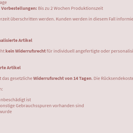
tage
& Vorbestellungen:
Bis zu 2 Wochen Produktionszeit
erzeit überschritten werden. Kunden werden in diesem Fall informie
alisierte Artikel
eht
kein Widerrufsrecht
für individuell angefertigte oder personali
rte Artikel
lt das gesetzliche
Widerrufsrecht von 14 Tagen
. Die Rücksendekoste
n:
unbeschädigt ist
 sonstige Gebrauchsspuren vorhanden sind
 wurde