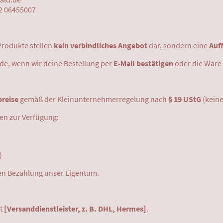
52 06455007
Produkte stellen
kein verbindliches Angebot
dar, sondern eine
Auf
de, wenn wir deine Bestellung per
E-Mail bestätigen
oder die Ware
reise
gemäß der Kleinunternehmerregelung nach
§ 19 UStG
(keine
n zur Verfügung:
)
igen Bezahlung unser Eigentum.
it
[Versanddienstleister, z. B. DHL, Hermes]
.